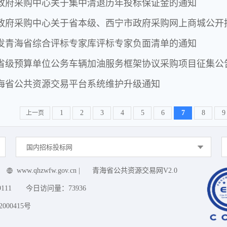
政府采购中心关于集中清退历年投标保证金的通知
发青海省综合评标专家库评标专家负面清单的通知
省级预算单位公务车辆加油服务框架协议采购项目征集公
海省公共资源交易平台系统维护升级通知
1
2
3
4
5
6
7
8
9
上一页
国内招标投标网
www.qhzwfw.gov.cn
|
青海省公共资源交易网V2.0
9111
今日访问量：
73936
000415号