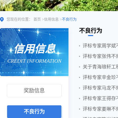
您现在的位置：
首页
>
信用信息
>
不良行为
不良行为
信用信息
评标专家周学斌
评标专家张伟不
CREDIT INFORMATION
关于青海琅轩工
评标专家辛金珍
评标专家马龙不
奖励信息
评标专家王得存
评标专家姜琳不
不良行为