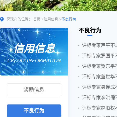
您现在的位置：
首页
>
信用信息
>
不良行为
不良行为
信用信息
评标专家芦平不
评标专家罗国平
CREDIT INFORMATION
评标专家贺东平
评标专家董世华
评标专家聂连成
奖励信息
评标专家李洪儒
评标专家赵顺权
不良行为