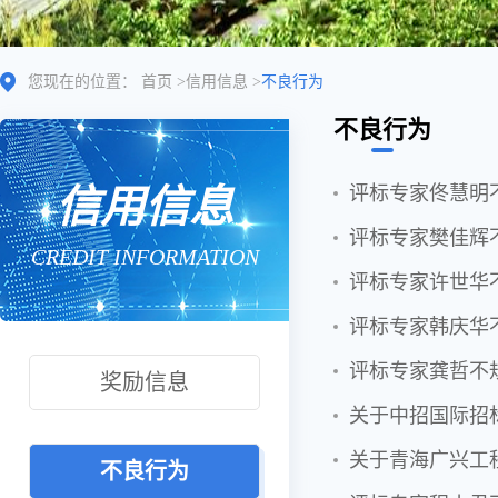
您现在的位置：
首页
>
信用信息
>
不良行为
不良行为
信用信息
评标专家佟慧明
评标专家樊佳辉
CREDIT INFORMATION
评标专家许世华
评标专家韩庆华
评标专家龚哲不
奖励信息
关于中招国际招
关于青海广兴工
不良行为