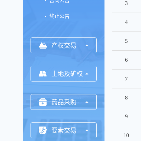
合同公告
3
终止公告
4
5
产权交易
6
土地及矿权
7
8
药品采购
9
要素交易
10