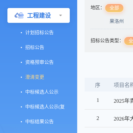
地区：
全部
工程建设
果洛州
计划招标公告
招标公告类型：
招标公告
资格预审公告
澄清变更
序
项目名
中标候选人公示
1
中标候选人公示(复
2
议)
中标结果公告