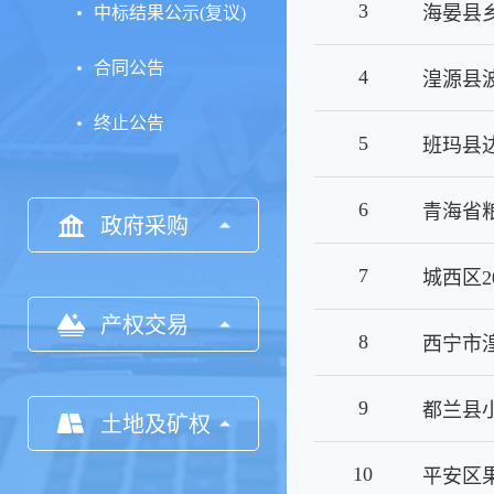
3
中标结果公示(复议)
合同公告
4
终止公告
5
6
政府采购
7
产权交易
8
9
都兰县
土地及矿权
10
平安区