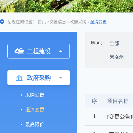
您现在的位置：
首页
>
交易信息
>
政府采购
>
澄清变更
地区：
全部
工程建设
果洛州
政府采购
采购公告
序
项目名称
澄清变更
1
最高限价