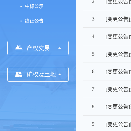
2
中标公示
3
终止公告
4
产权交易
5
6
[变更公告
矿权及土地
7
[变更公告
8
9