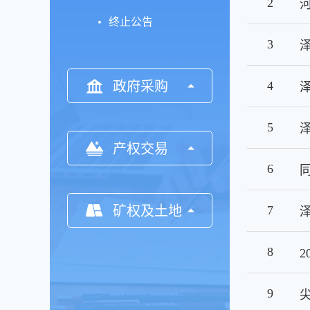
2
终止公告
3
政府采购
4
5
产权交易
6
矿权及土地
7
8
9