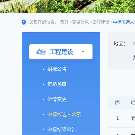
您现在的位置：
首页
>
交易信息
>
工程建设
>
中标候选人
地区：
工程建设
招标公告
资格预审
澄清变更
序
中标候选人公示
1
中标结果公告