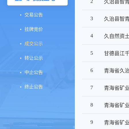
2
久治县智
交易公告
3
挂牌竞价
4
久自然资土挂
成交公示
5
甘德县江
转让公示
6
中止公告
终止公告
7
8
9