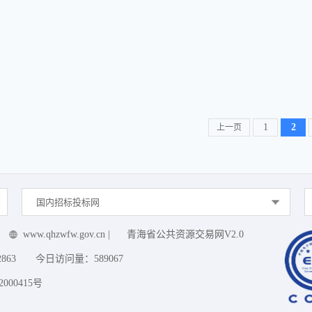
1
2
上一页
国内招标投标网
www.qhzwfw.gov.cn
|
青海省公共资源交易网V2.0
2863
今日访问量：
589067
000415号