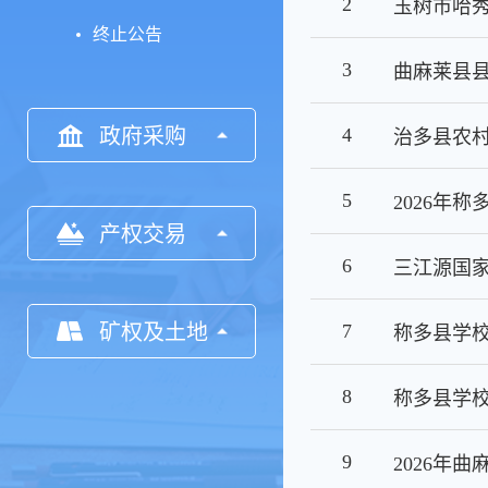
2
终止公告
3
曲麻莱县县
政府采购
4
5
产权交易
6
矿权及土地
7
8
9