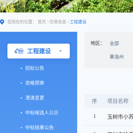
您现在的位置：
首页
>
交易信息
>
工程建设
地区：
全部
工程建设
果洛州
招标公告
资格预审
澄清变更
序
项目名称
中标候选人公示
1
中标结果公告