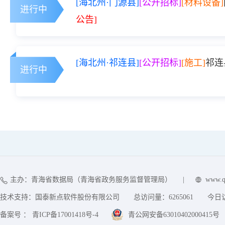
[海北州·门源县]
[公开招标]
[材料设备]
进行中
公告]
[海北州·祁连县]
[公开招标]
[施工]
祁连
进行中
主办：青海省数据局（青海省政务服务监督管理局）
|
www.q
技术支持：国泰新点软件股份有限公司
总访问量：
6265061
今日
备案号 ： 青ICP备17001418号-4
青公网安备63010402000415号