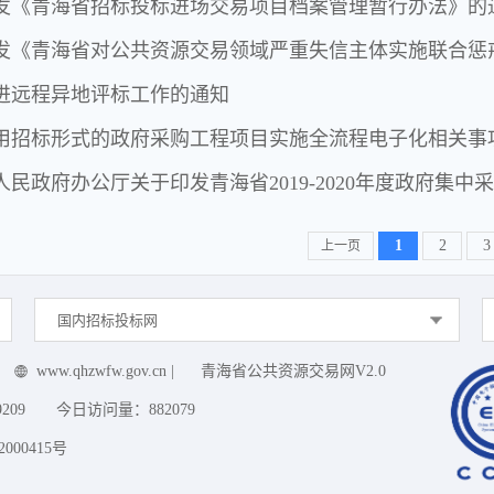
发《青海省招标投标进场交易项目档案管理暂行办法》的
发《青海省对公共资源交易领域严重失信主体实施联合惩
进远程异地评标工作的通知
用招标形式的政府采购工程项目实施全流程电子化相关事
人民政府办公厅关于印发青海省2019-2020年度政府集
1
2
3
上一页
国内招标投标网
www.qhzwfw.gov.cn
|
青海省公共资源交易网V2.0
9209
今日访问量：
882079
000415号