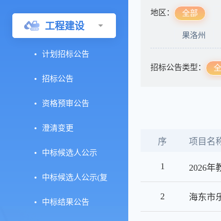
地区：
全部
工程建设
果洛州
计划招标公告
招标公告类型：
招标公告
资格预审公告
澄清变更
序
项目名
中标候选人公示
1
中标候选人公示(复
2
议)
中标结果公告