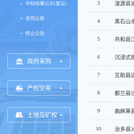
3
中标结果公示(复议)
合同公告
4
终止公告
5
6
政府采购
7
产权交易
8
都兰县
9
土地及矿权
10