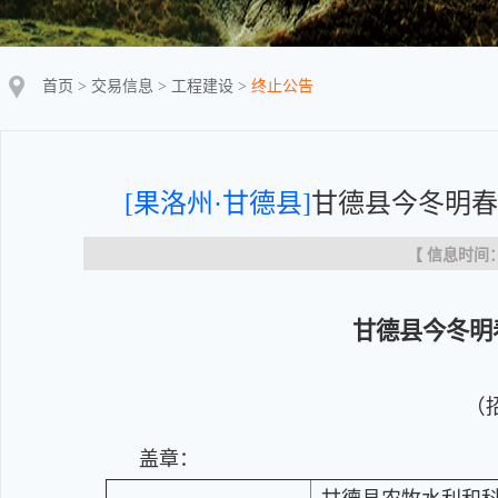
首页
>
交易信息
>
工程建设
>
终止公告
[果洛州·甘德县]
甘德县今冬明春
【 信息时间：20
甘德县今冬明
（招
盖章：