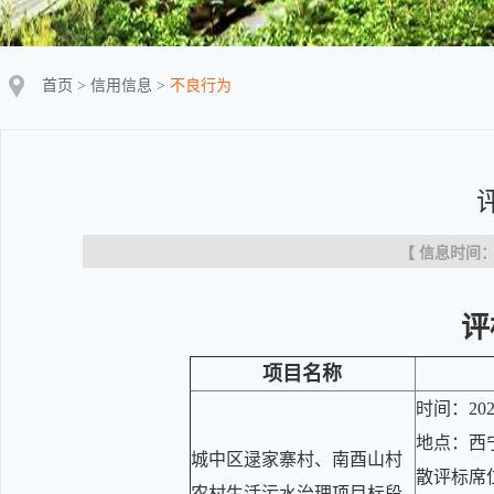
首页
>
信用信息
>
不良行为
【 信息时间：20
评
项目名称
时间：202
地点：西
城中区逯家寨村、南酉山村
散评标席
农村生活污水治理项目标段