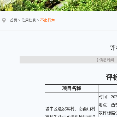
首页
>
信用信息
>
不良行为
评
【 信息时间：20
评
项目名称
时间：202
地点：西
城中区逯家寨村、南酉山村
散评标席
农村生活污水治理项目标段