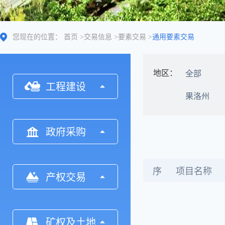
您现在的位置：
首页
>
交易信息
>
要素交易
>
通用要素交易
地区：
全部
工程建设
果洛州
政府采购
序
项目名称
产权交易
矿权及土地