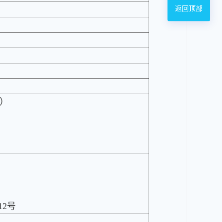
返回顶部
）
12号