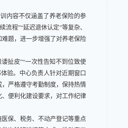
培训内容不仅涵盖了养老保险的参
续流程
”“
延迟
退休认定
”
等复杂、
和难题，进一步增强了对养老保险
推诿扯皮
”“
一次性告知不到位致使
事体验。中心负责人
针对
近期窗口
戒，
严格遵守考勤制度，保持热情
化、便利化建设要求，对工作纪律
绕医保、税务、不动产登记等重点