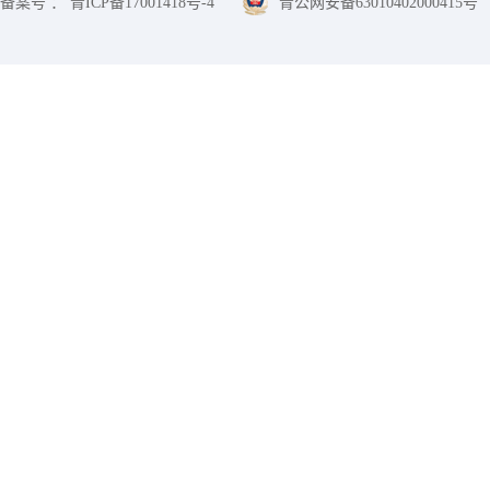
备案号 ： 青ICP备17001418号-4
青公网安备63010402000415号