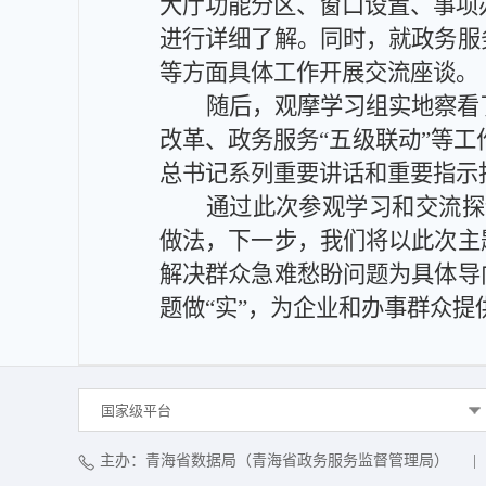
大厅功能分区、窗口设置、事项
进行详细了解
。同时，
就政务服
等方面具体工作
开展交流座谈。
随后，
观摩学习组
实地察看
改革、政务服务“五级联动”等工
总书记
系列
重要讲话和重要指示
通过此次参观学习和交流探
做法
，
下一步，
我们
将
以此次
主
解决群众急难愁盼问题为具体导
题做“实”
，
为企业和办事群众提
国家级平台
主办：青海省数据局（青海省政务服务监督管理局）
|