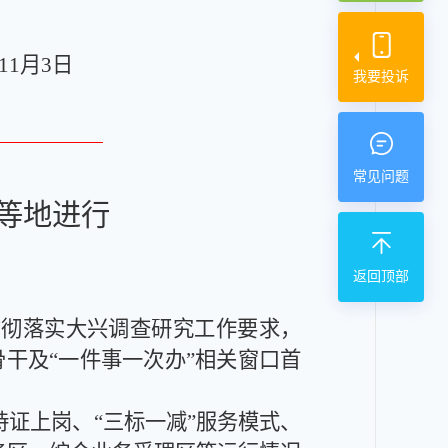
11
月
3
日
我要投诉
常见问题
等地进行
返回顶部
贯彻落实大兴调查研究工作要求，
干及“一件事一次办”相关窗口首
持证上岗、“三标一减”服务模式
、