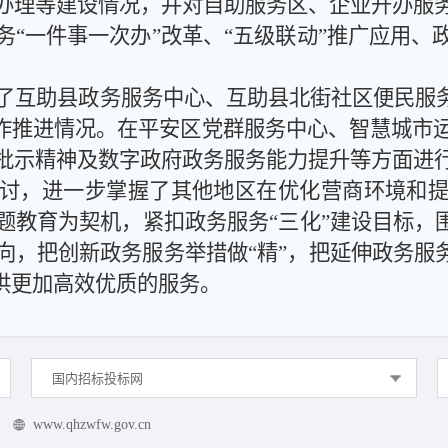
办理等
建设情况，并对
自助服务区、企业开办服
务“一件事一次办”改革、“五级联动”推广应用
了
互助县政务服务中心
、互助县北街社区便民服
作
推进
情况
。
在
平安区党群服务中心、智慧城市
批示精神及
数字政府政务服务能力提升等方面进
讨，
进一步掌握了其他地区
在优化营商环境
和
题教育
为契机，
紧扣政务服务“三化”建设目标，
向，把创新政务服务举措做“精”，把延伸政务服务
供更加高效优质的服务
。
国内招标投标网
www.qhzwfw.gov.cn