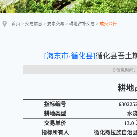
首页
>
交易信息
>
要素交易
>
耕地占补交易
>
成交公告
[海东市·循化县]
循化县吾土
【 信息时间：20
耕地
指标编号
630225
耕地类型
水
交易单价
13.0
指标所有人
循化撒拉族自治