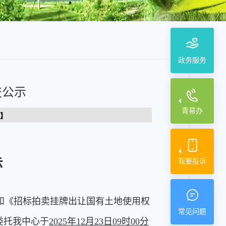
政务服务
交公示
青易办
】
示
我要投诉
和《招标拍卖挂牌出让国有土地使用权
常见问题
委托我中心于
2025年12月23日09时00分