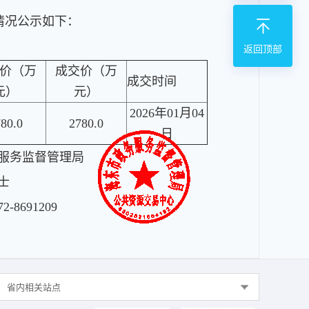
情况公示如下：
返回顶部
价（万
成交价（万
成交时间
元）
元）
2026年01月04
80.0
2780.0
日
服务监督管理局
士
72-8691209
省内相关站点