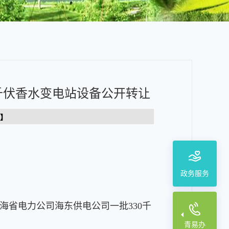
0千伏香水变电站设备公开转让
】
政务服务
省电力公司海东供电公司一批330千
青易办