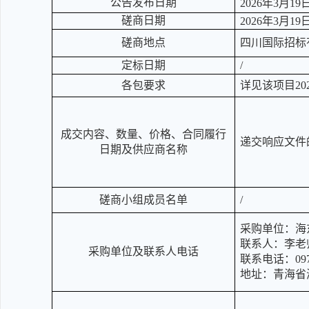
公告发布日期
202
6
年
3
月
19
磋商日期
202
6
年
3
月
19
磋商地点
四川国际招标
定标日期
/
各包要求
详见该项目
20
成交内容、数量、价格、合同履行
递交
响应
文件
日期及供应商名称
磋商小组成员名单
/
采购单位：
海
联系人：
李老
采购单位及联系人电话
联系电话：
09
地址：
青海省