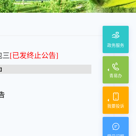
政务服务
包三
[已发终止公告]
】
青易办
告
我要投诉