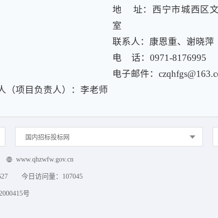
地 址：西宁市城西区文苑
室
联系人：康恩重、谢晓萍
电 话：0971-8176995
电子邮件：czqhfgs@163.c
人（项目负责人）：李老师
国内招标投标网
www.qhzwfw.gov.cn
627
今日访问量：
107045
000415号