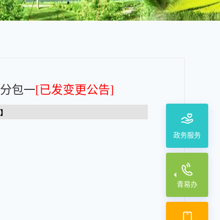
)分包一
[已发变更公告]
】
政务服务
青易办