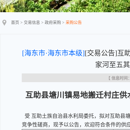
首页
>
交易信息
>
政府采购
>
采购公告
[海东市·海东市本级]
[交易公告]
家河至五其
【 信息时间：20
互助县塘川镇易地搬迁村庄供
受 互助土族自治县水利局委托，拟对互助县
竞争性磋商，现予以公告，欢迎符合条件的供