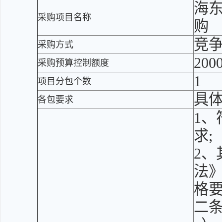
海
采购项目名称
购
竞
采购方式
200
采购预算控制额度
1
项目分包个数
具
各包要求
1
求;
2、
法》
格
二条的