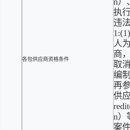
n）
执
违法
1:
人
商
各包供应商资格条件
取消
编
再参
供应
red
n
案