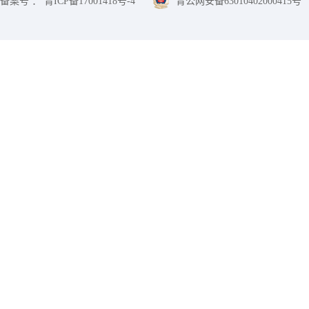
备案号 ： 青ICP备17001418号-4
青公网安备63010402000415号