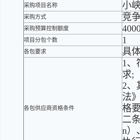
小
采购项目名称
竞
采购方式
400
采购预算控制额度
1
项目分包个数
具
各包要求
1
求;
2、
法》
格
各包供应商资格条件
二条的
n）