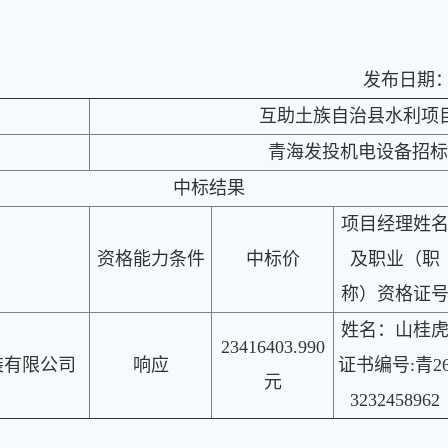
发布日期：2
互助土族自治县水利项
青海发投机电设备招标
中标结果
项目经理姓
资格能力条件
中标价
及职业（职
称）资格证
姓名：山桂
23416403.990
装有限公司
响应
证书编号:青2
元
3232458962