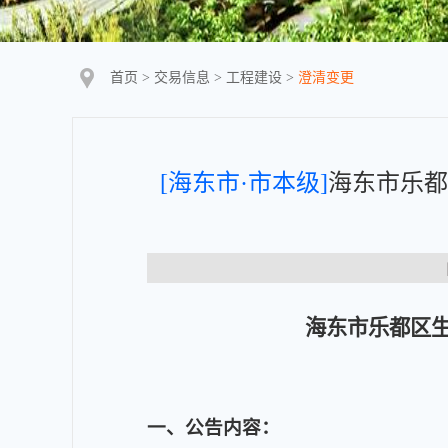
首页
>
交易信息
>
工程建设
>
澄清变更
[海东市·市本级]
海东市乐都
【
海东市乐都区
一
、公告内容：