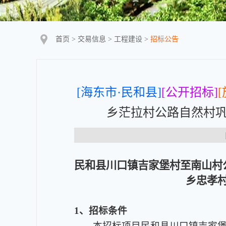
首页
>
交易信息
>
工程建设
>
招标公告
[海东市·民和县]
[公开招标]
[
乡茫拉村公路自然村巩
【
民和县川口镇吉家堡村至南山村
乡忠孝
1、招标条件
本招标项目民和县川口镇吉家