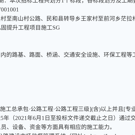
划工期：本次招标工程共划分1个标段，各标段划分及工期
001001
堡村至南山村公路、民和县转导乡王家村至前河乡茫拉
固提升工程项目施工SG
围内的路基、路面、桥涵、交通安全设施、环保工程等
[施工总承包·公路工程·公路工程三级](含)以上并且[专
近5年（2021年6月1日至投标文件递交截止之日）通
人员、设备、资金等方面具有相应的施工能力。