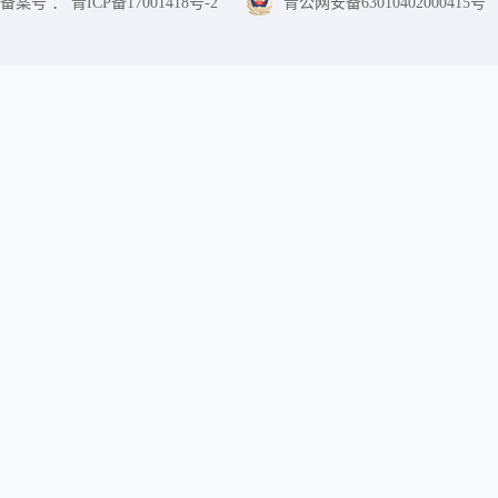
备案号 ： 青ICP备17001418号-2
青公网安备63010402000415号