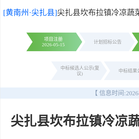
[黄南州·尖扎县]
尖扎县坎布拉镇冷凉蔬菜
项目注册
计划招标公告
2026-05-15
中标候选人公示(复
中标结果
议)
【 信息时间:
2026
尖扎县坎布拉镇冷凉