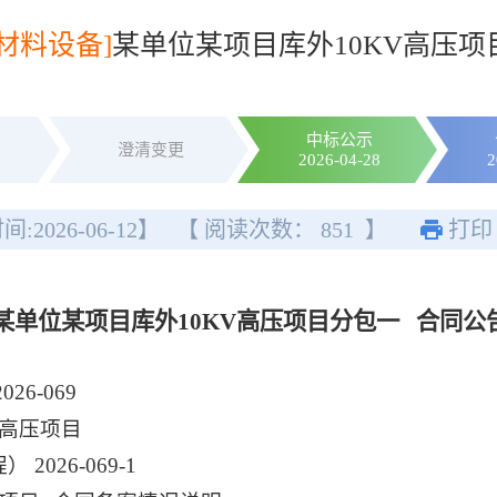
[材料设备]
某单位某项目库外10KV高压
中标公示
澄清变更
2026-04-28
2
间:
2026-06-12
】
【 阅读次数：
851
】
打印
某单位某项目库外10KV高压项目分包一 合同公
6-069
V高压项目
26-069-1