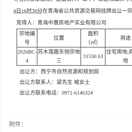
4日16时30分
在青海省公共资源交易网挂牌出让一
竞得人：青海中惠房地产实业有限公司
宗地编
面积
位置
用途
号
（㎡）
2026BC-
苏木莲路东侧宗地
住宅用地;
31530.63
4
三
地
出让方：
西宁市自然资源和规划局
出让方联系人：
梁先生 喻女士
出让方联系电话：
0971-6146324
附件：