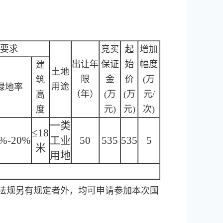
要求
竞买
起
增加
出让年
保证
始
幅度
建
土地
限
金
价
(万
筑
用途
绿地率
（年）
(万
(万
元/
高
元)
元)
次)
度
一类
≤18
%-20%
工业
50
535
535
5
米
用地
法规另有规定者外，均可申请参加本次国