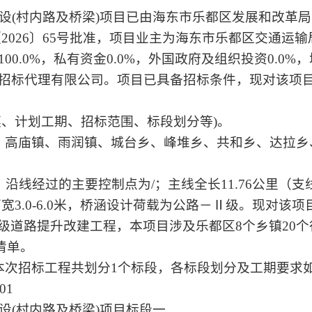
建设(村内路及桥梁)项目已由海东市乐都区发展和改革局
2026〕65号批准，项目业主为海东市乐都区交通运输
0.0%，私有资金0.0%，外国政府及组织投资0.0%
招标代理有限公司。项目已具备招标条件，现对该项
模、计划工期、招标范围、标段划分等)。
镇、高庙镇、雨润镇、城台乡、峰堆乡、共和乡、达拉
米，沿线经过的主要控制点为/；主线全长11.76公里
，路面宽3.0-6.0米，桥涵设计荷载为公路－Ⅱ级。现对该
级道路提升改建工程，本项目涉及乐都区8个乡镇20个
清单。
：本次招标工程共划分1个标段，各标段划分及工期要求
01
设(村内路及桥梁)项目标段一