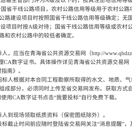
通运输主管部门评为A级及以下的，按其注册地信用等
级用于国省干线公路项目，农村公路信用等级用于农村公
公路建设项目时按照国省干线公路信用等级确定；无
建设项目时按A级对待；国省干线公路信用等级或农村公
路和农村公路中的较低者确定。
应当在青海省公共资源交易网（http://www.qhdzzb
A数字证书。具体操作详见青海省公共资源交易网（www.qh
理指南》。
纸、招标人根据对本合同工程勘察所取得的水文、地质、
分，必须同时上传至省交易网发布。获取方式自2026年0
网使用CA数字证书点击“我要投标”自行免费下载。
投标人到现场领取纸质资料（保密图纸除外）。
至投标截止时间前应随时登陆省交易网关注“消息提醒”