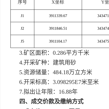
序号
X坐标
Y
J1
3911339.67
343471
J2
3911846.51
343474
J
5
3911104.17
343475
3.矿区面积：0.286平方千米
4.开采矿种：建筑用砂
5.资源储量：484.18万立方米
6.开采标高：3.098295E7米至米
7.拟出让年限：16.88年
四、成交价款及缴纳方式