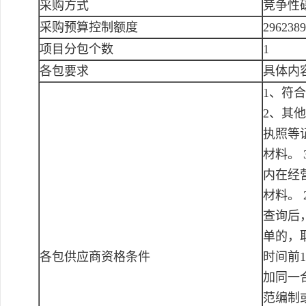
采购方式
竞争性
采购预算控制额度
296238
项目分包个数
1
各包要求
具体内
1、符
2、其
执照等
材料。
内在经
材料。 2
查询后
单的，
各包供应商资格条件
时间前
加同一
范编制