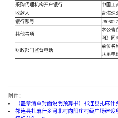
采购代理机构开户银行
中国工
收款人
青海琛
银行账号
2806027
本公告
其他事项
网》同
单位名
财政部门监督电话
联系电话：
附件：
（盖章清单封面说明预算书）祁连县扎麻什乡河
祁连县扎麻什乡河北村向阳庄村级广场建设项目(