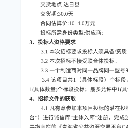
交货地点:达日县
交货期:30.0天
合同估算价:1014.0万元
投标所需身份类型:供应商;
3
、投标人资格要求
3.1
本次招标要求投标人须具备/资
3.2
本次招标不接受联合体投标。
3.3
一个制造商对同一品牌同一型号
3.4
该项目共1（具体标段）个标段，标段编号
1(具体数量)个标段投标；最多允许中1(
4
、招标文件的获取
4.1
凡有意参加本项目投标的潜在投标人，应
台”）进行诚信库“主体入库”注册，完成注册
事指南栏的《青海省公共资源交易平台C