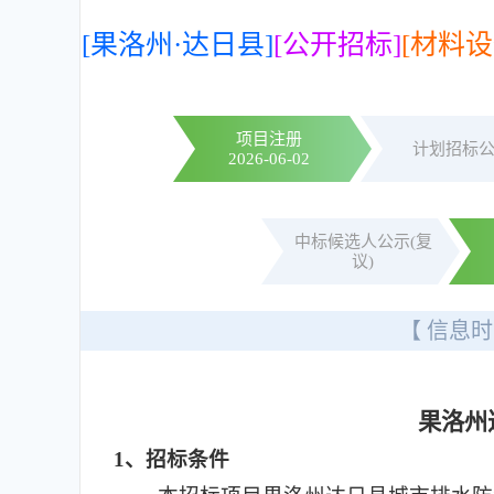
[果洛州·达日县]
[公开招标]
[材料设
项目注册
计划招标
2026-06-02
中标候选人公示(复
议)
【 信息时
果洛州
1
、招标条件