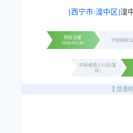
[西宁市·湟中区]
湟中
项目注册
计划招标
2026-05-30
中标候选人公示(复
议)
【 信息时