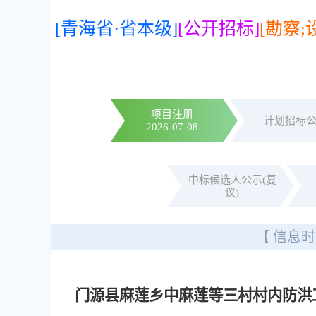
[青海省·省本级]
[公开招标]
[勘察;
项目注册
计划招标
2026-07-08
中标候选人公示(复
议)
【 信息时
门源县麻莲乡中麻莲等三村村内防洪