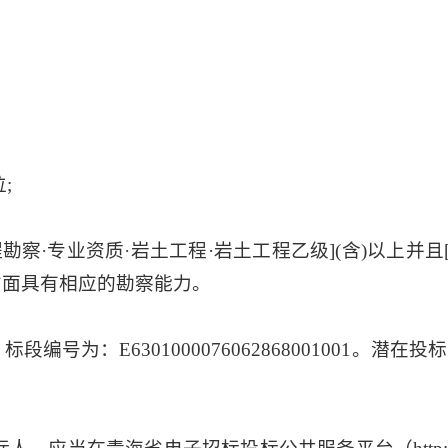
;
察·专业资质·岩土工程·岩土工程乙级](含)以上并且[
方面具有相应的勘察能力。
编号为：E6301000076062868001001。潜