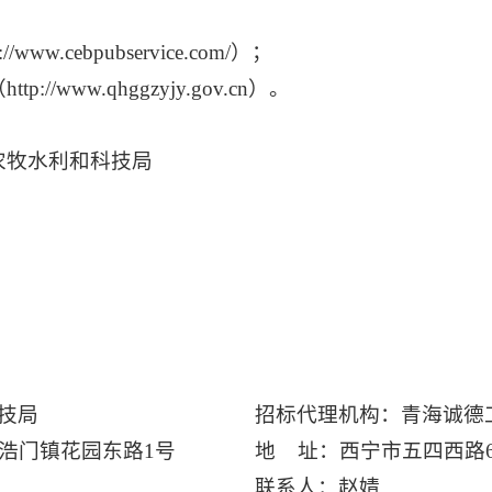
.cebpubservice.com/）；
www.qhggzyjy.gov.cn）。
农牧水利和科技局
技局
招标代理机构：青海诚德
浩门镇花园东路1号
地 址：西宁市五四西路6
联系人：赵婧