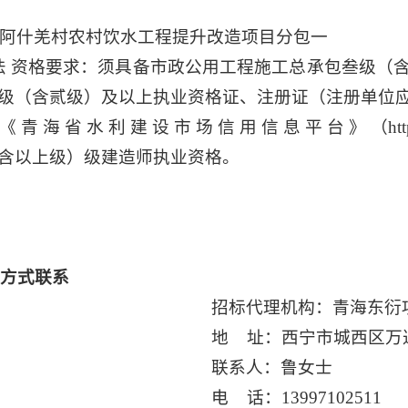
阿什羌村农村饮水工程提升改造项目分包一
法 资格要求：须具备市政公用工程施工总承包叁级（
级（含贰级）及以上执业资格证、注册证（注册单位
水 利 建 设 市 场 信 用 信 息 平 台 》 （http://www.
含以上级）级建造师执业资格。
日
方式联系
招标代理机构：青海东衍
地 址：西宁市城西区万达1
联系人：鲁女士
电 话：13997102511