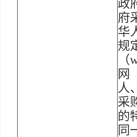
政
府
华
规
（w
网（
人
采
的
同