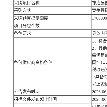
采购项目名称
祁连县
采购方式
竞争性
采购预算控制额度
170000
项目分包个数
1
各包要求
具体内
1、符
2、其
需满足
各包供应商资格条件
国”（ww
税收违
1:具
以上资
公告发布时间
2026-06
招标文件发布起止时间
2026-06